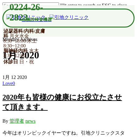
0224-26-
Hit enter to search or ESC to close
2823
当施設検査機器
泌尿器科/内科/皮膚
科
月火水金
Monthly Archives
8:30~18:00/木土
8:30~12:00
脳神経内科
水木
1月 2020
8:30~12:00
休診日
日・祝
1月
12
2020
Love
0
2020年も皆様の健康にお役立たさせ
て頂きます。
By
管理者
news
今年はオリンピックイヤーですね。引地クリニックスタ