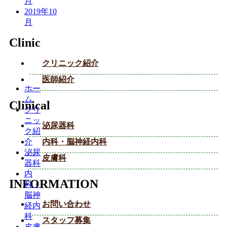
月
2019年10
月
Clinic
クリニック紹介
医師紹介
ホー
ム
Clinical
クリ
ニッ
泌尿器科
ク紹
内科・脳神経内科
介
泌尿
皮膚科
器科
内
INFORMATION
科・
脳神
お問い合わせ
経内
科
スタッフ募集
皮膚