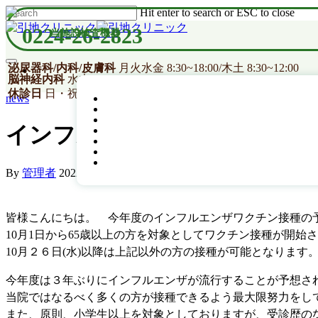
Hit enter to search or ESC to close
0224-26-2823
当施設検査機器
泌尿器科/内科/皮膚科
月火水金 8:30~18:00/木土 8:30~12:00
脳神経内科
水木 8:30~12:00
休診日
日・祝
news
インフルエンザワクチンの予
By
管理者
2022年9月20日
No Comments
皆様こんにちは。 今年度のインフルエンザワクチン接種の
10月1日から65歳以上の方を対象としてワクチン接種が開始
10月２６日(水)以降は上記以外の方の接種が可能となります
今年度は３年ぶりにインフルエンザが流行することが予想さ
当院ではなるべく多くの方が接種できるよう最大限努力をし
また、原則、小学生以上を対象としておりますが、受診歴の