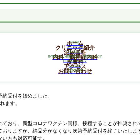
ホーム
HOME
クリニック紹介
ABOUT US
泌尿器科
UROLOGY
約受付を開始しました
内科・脳神経内科
INTERNAL MEDICINE ･ NEUROLOGY
皮膚科
DERMATOLOGY
アクセス
ACCESS
お問い合わせ
CONTACT
予約受付を始めました。
されます。
。
れており、新型コロナワクチン同様、接種することが推奨され
ておりますが、納品分がなくなり次第予約受付を終了いたしま
ない方も対応可能す。